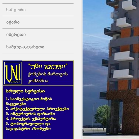
სამგორი
აჭარა
იმერეთი
სამცხე–ჯავახეთი