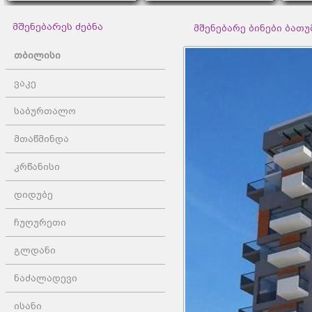
მშენებარეს ძებნა
მშენებარე ბინები ბათუმშ
თბილისი
ვაკე
საბურთალო
მთაწმინდა
კრწანისი
დიდუბე
ჩუღურეთი
გლდანი
ნაძალადევი
ისანი