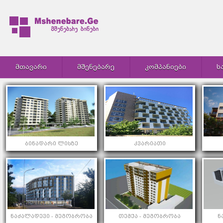
ᲛᲗᲐᲕᲐᲠᲘ
ᲛᲨᲔᲜᲔᲑᲐᲠᲔ
ᲙᲝᲛᲞᲐᲜᲘᲔᲑᲘ
Ს
ბინადარი ლისზე
კვარიათი
ნაძალადევი - მეგობრობა
თემქა - მეგობრობა
ნ