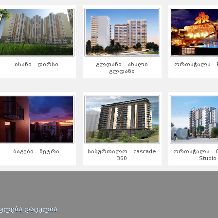
ისანი - დირსი
გლდანი - ახალი
ორთაჭალა - R
გლდანი
ბაგები - მეტრა
საბურთალო - cascade
ორთაჭალა - Or
360
Studio
უფლება დაცულია