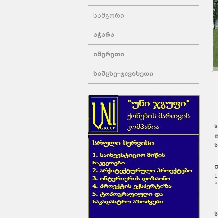
სამგორი
აჭარა
იმერეთი
სამცხე–ჯავახეთი
ს
ო
ს
დ
1
ა
ს