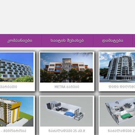
ᲙᲝᲛᲞᲐᲜᲘᲔᲑᲘ
ᲡᲐᲘᲢᲘᲡ ᲨᲔᲡᲐᲮᲔᲑ
ᲓᲐᲛᲐᲢᲔᲑᲐ
კვარიათი
METRA ბაგები
დიდი დიღომო
 - მეგობრობა
ნაძალადევი 25 კვ.მ
ნაძალადევი 25