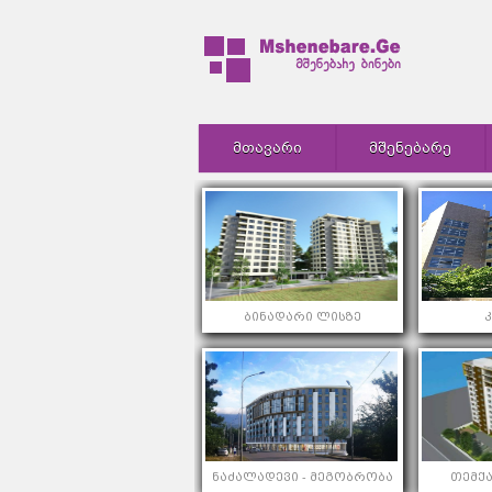
ᲛᲗᲐᲕᲐᲠᲘ
ᲛᲨᲔᲜᲔᲑᲐᲠᲔ
ბინადარი ლისზე
ნაძალადევი - მეგობრობა
თემქა