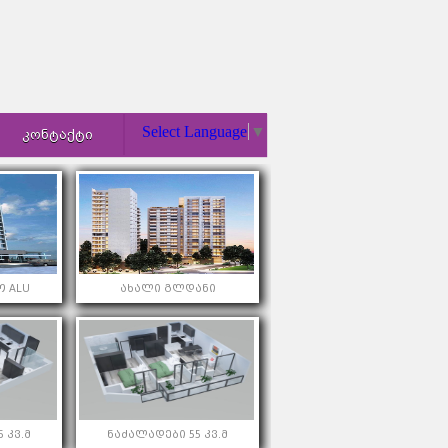
Select Language
▼
ᲙᲝᲜᲢᲐᲥᲢᲘ
 ALU
ახალი გლდანი
 კვ.მ
ნაძალადები 55 კვ.მ