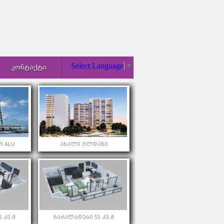
Select Language
▼
ᲙᲝᲜᲢᲐᲥᲢᲘ
 ALU
ახალი გლდანი
 კვ.მ
ნაძალადები 55 კვ.მ