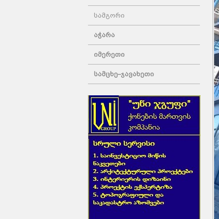
სამგორი
აჭარა
იმერეთი
სამცხე–ჯავახეთი