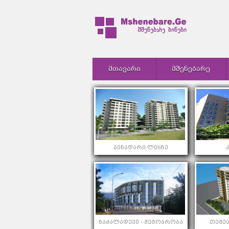
ᲛᲗᲐᲕᲐᲠᲘ
ᲛᲨᲔᲜᲔᲑᲐᲠᲔ
ბინადარი ლისზე
ნაძალადევი - მეგობრობა
თემქა