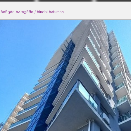
ბინები ბათუმში / binebi batumshi