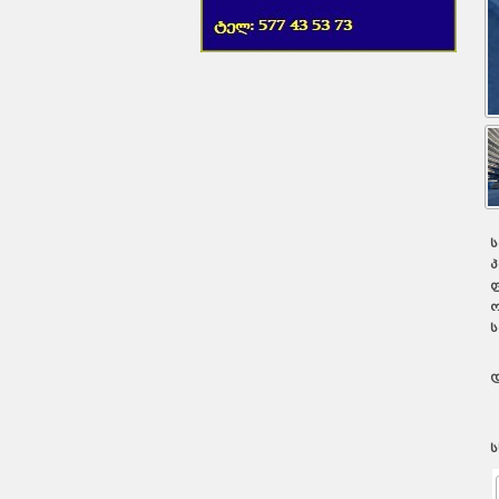
ს
პ
ფ
ო
ს
დ
ს