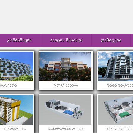
ᲙᲝᲛᲞᲐᲜᲘᲔᲑᲘ
ᲡᲐᲘᲢᲘᲡ ᲨᲔᲡᲐᲮᲔᲑ
ᲓᲐᲛᲐᲢᲔᲑᲐ
კვარიათი
METRA ბაგები
დიდი დიღომო
 - მეგობრობა
ნაძალადევი 25 კვ.მ
ნაძალადევი 25