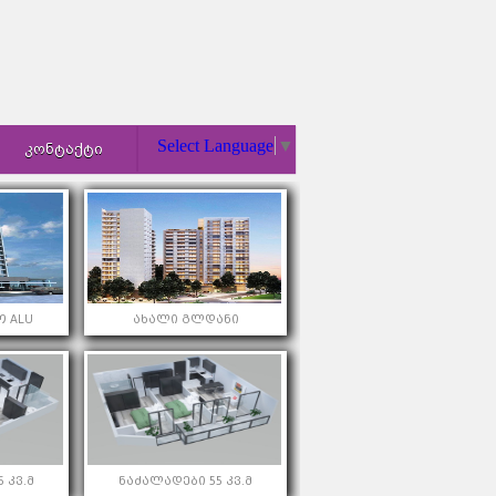
Select Language
▼
ᲙᲝᲜᲢᲐᲥᲢᲘ
 ALU
ახალი გლდანი
 კვ.მ
ნაძალადები 55 კვ.მ