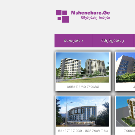
ᲛᲗᲐᲕᲐᲠᲘ
ᲛᲨᲔᲜᲔᲑᲐᲠᲔ
ბინადარი ლისზე
ნაძალადევი - მეგობრობა
თემქა