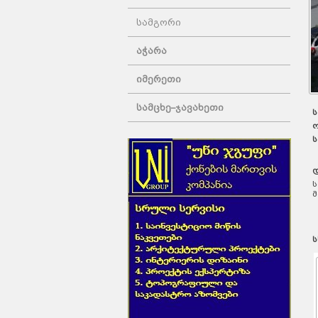
სამგორი
აჭარა
იმერეთი
სამცხე–ჯავახეთი
ს
ო
ს
დ
ს
მ
ს