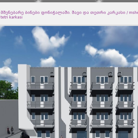
მშენებარე ბინები ფონიჭალაში. შავი და თეთრი კარკასი / msheneba
tetri karkasi