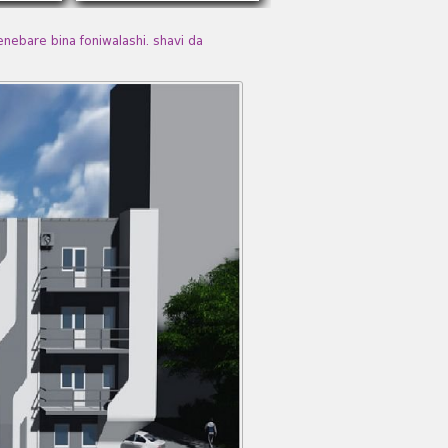
re bina foniwalashi. shavi da