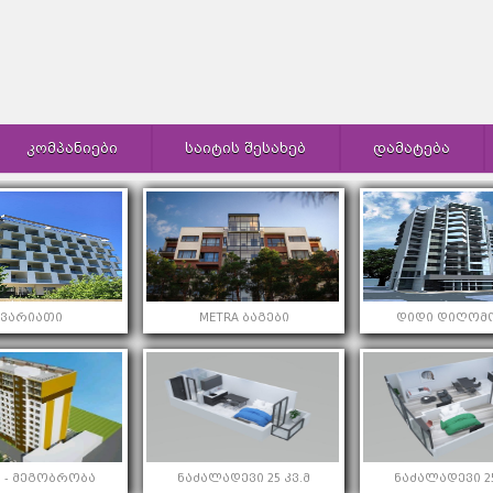
ᲙᲝᲛᲞᲐᲜᲘᲔᲑᲘ
ᲡᲐᲘᲢᲘᲡ ᲨᲔᲡᲐᲮᲔᲑ
ᲓᲐᲛᲐᲢᲔᲑᲐ
კვარიათი
METRA ბაგები
დიდი დიღომო
 - მეგობრობა
ნაძალადევი 25 კვ.მ
ნაძალადევი 25