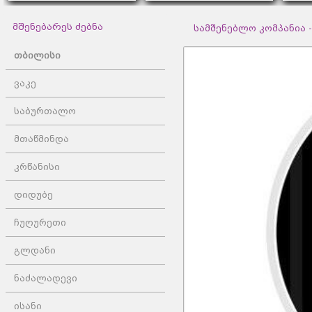
მშენებარეს ძებნა
სამშენებლო კომპანია - 
თბილისი
ვაკე
საბურთალო
მთაწმინდა
კრწანისი
დიდუბე
ჩუღურეთი
გლდანი
ნაძალადევი
ისანი