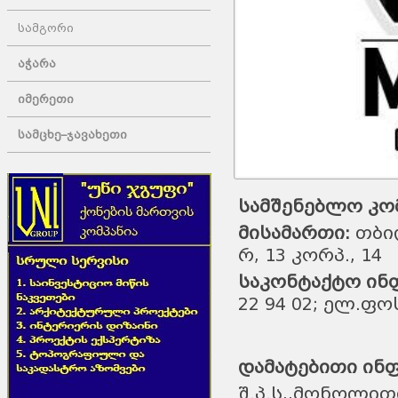
სამგორი
აჭარა
იმერეთი
სამცხე–ჯავახეთი
სამშენებლო კომ
მისამართი:
თბილ
რ, 13 კორპ., 14
საკონტაქტო ინ
22 94 02; ელ.ფოს
დამატებითი ინ
შ.პ.ს,,მონოლითი