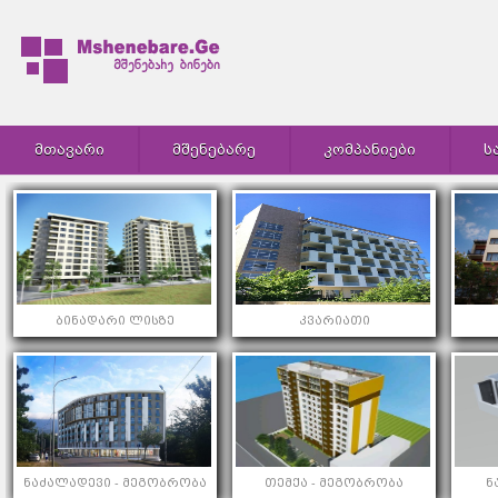
ᲛᲗᲐᲕᲐᲠᲘ
ᲛᲨᲔᲜᲔᲑᲐᲠᲔ
ᲙᲝᲛᲞᲐᲜᲘᲔᲑᲘ
Ს
ბინადარი ლისზე
კვარიათი
ნაძალადევი - მეგობრობა
თემქა - მეგობრობა
ნ