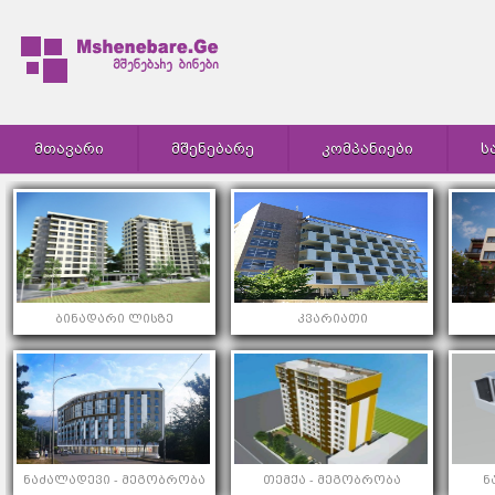
ᲛᲗᲐᲕᲐᲠᲘ
ᲛᲨᲔᲜᲔᲑᲐᲠᲔ
ᲙᲝᲛᲞᲐᲜᲘᲔᲑᲘ
Ს
ბინადარი ლისზე
კვარიათი
ნაძალადევი - მეგობრობა
თემქა - მეგობრობა
ნ