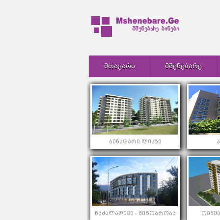
ᲛᲗᲐᲕᲐᲠᲘ
ᲛᲨᲔᲜᲔᲑᲐᲠᲔ
ბინადარი ლისზე
ნაძალადევი - მეგობრობა
თემქა