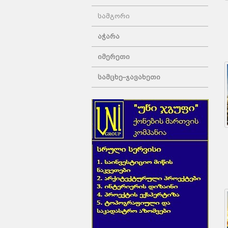
სამგორი
აჭარა
იმერეთი
სამცხე–ჯავახეთი