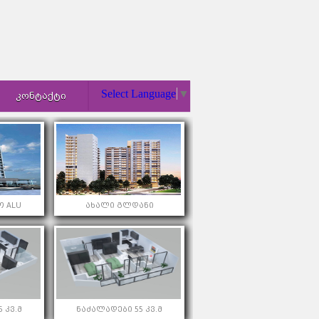
Select Language
▼
ᲙᲝᲜᲢᲐᲥᲢᲘ
 ALU
ახალი გლდანი
 კვ.მ
ნაძალადები 55 კვ.მ