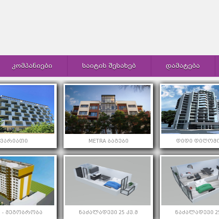
ᲙᲝᲛᲞᲐᲜᲘᲔᲑᲘ
ᲡᲐᲘᲢᲘᲡ ᲨᲔᲡᲐᲮᲔᲑ
ᲓᲐᲛᲐᲢᲔᲑᲐ
კვარიათი
METRA ბაგები
დიდი დიღომო
 - მეგობრობა
ნაძალადევი 25 კვ.მ
ნაძალადევი 25