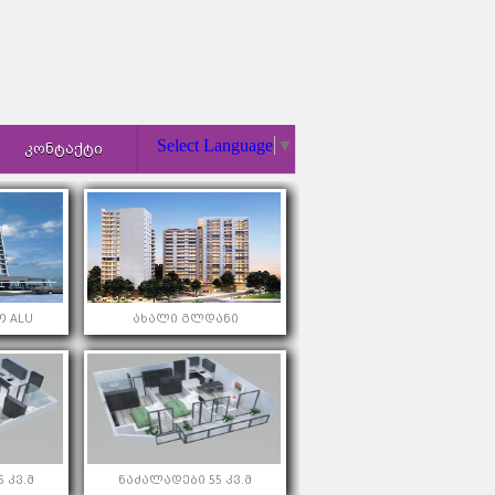
Select Language
▼
ᲙᲝᲜᲢᲐᲥᲢᲘ
 ALU
ახალი გლდანი
 კვ.მ
ნაძალადები 55 კვ.მ