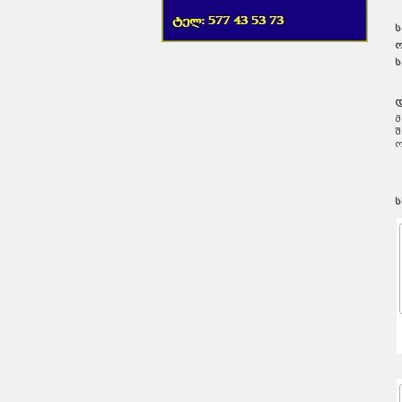
ს
ო
ს
დ
მ
შ
ო
ს