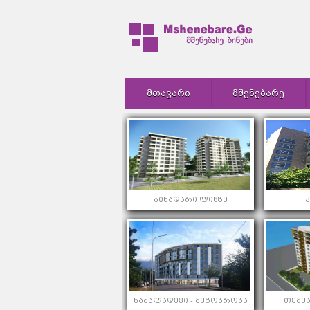
ᲛᲗᲐᲕᲐᲠᲘ
ᲛᲨᲔᲜᲔᲑᲐᲠᲔ
ბინადარი ლისზე
ნაძალადევი - მეგობრობა
თემქა