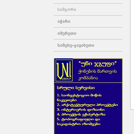
სამგორი
აჭარა
იმერეთი
სამცხე–ჯავახეთი