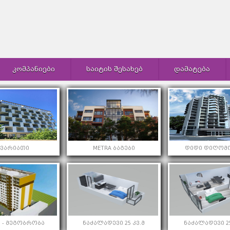
ᲙᲝᲛᲞᲐᲜᲘᲔᲑᲘ
ᲡᲐᲘᲢᲘᲡ ᲨᲔᲡᲐᲮᲔᲑ
ᲓᲐᲛᲐᲢᲔᲑᲐ
კვარიათი
METRA ბაგები
დიდი დიღომო
 - მეგობრობა
ნაძალადევი 25 კვ.მ
ნაძალადევი 25