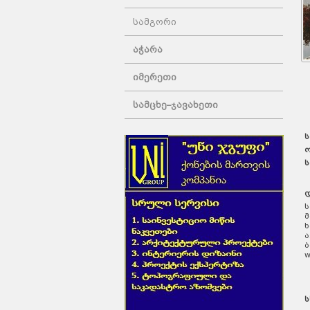
სამგორი
აჭარა
იმერეთი
სამცხე–ჯავახეთი
ს
ო
ს
დ
ს
მ
ხ
ა
ბ
w
ს