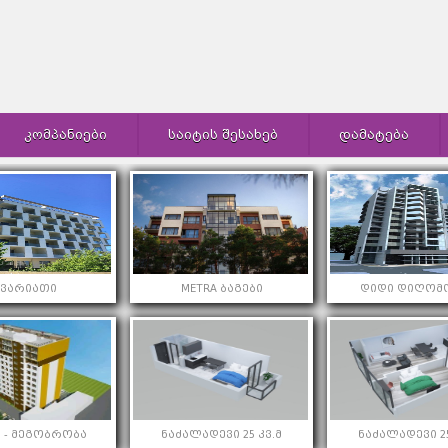
ᲙᲝᲛᲞᲐᲜᲘᲔᲑᲘ
ᲡᲐᲘᲢᲘᲡ ᲨᲔᲡᲐᲮᲔᲑ
ᲓᲐᲛᲐᲢᲔᲑᲐ
კვარიათი
METRA ბაგები
დიდი დიღომო
 - მეგობრობა
ნაძალადევი 25 კვ.მ
ნაძალადევი 25