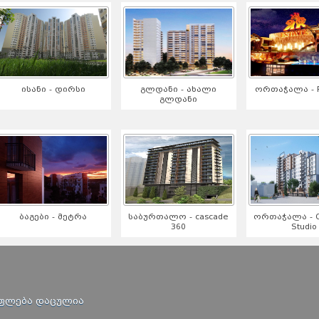
ისანი - დირსი
გლდანი - ახალი
ორთაჭალა - R
გლდანი
ბაგები - მეტრა
საბურთალო - cascade
ორთაჭალა - Or
360
Studio
უფლება დაცულია