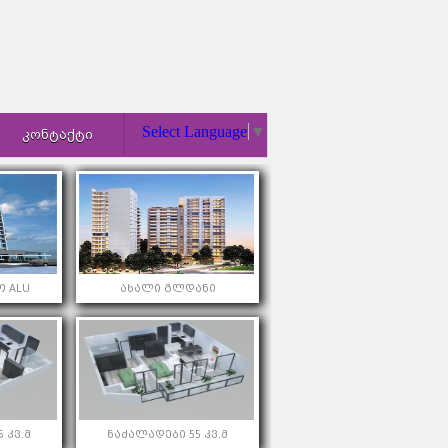
Select Language
▼
ᲙᲝᲜᲢᲐᲥᲢᲘ
 ALU
ახალი გლდანი
 კვ.მ
ნაძალადები 55 კვ.მ