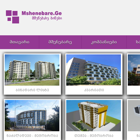
ᲛᲗᲐᲕᲐᲠᲘ
ᲛᲨᲔᲜᲔᲑᲐᲠᲔ
ᲙᲝᲛᲞᲐᲜᲘᲔᲑᲘ
Ს
ბინადარი ლისზე
კვარიათი
ნაძალადევი - მეგობრობა
თემქა - მეგობრობა
ნ