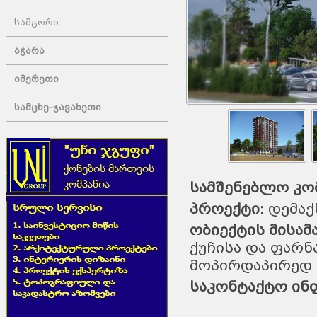
სამგორი
აჭარა
იმერეთი
სამცხე–ჯავახეთი
სამშენებლო კომ
პროექტი:
დემაქ
ობიექტის მისამ
ქუჩისა და ფარნ
მოპირდაპირედ
საკონტაქტო ინ