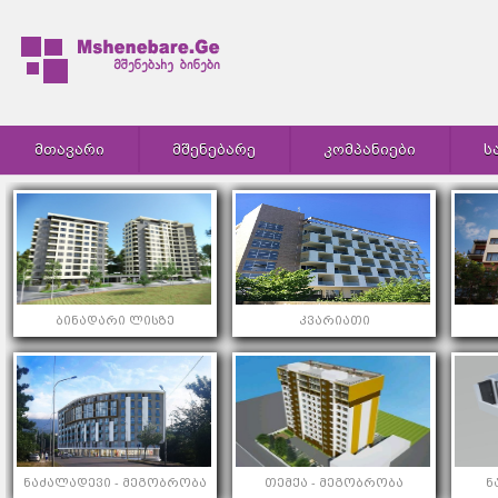
ᲛᲗᲐᲕᲐᲠᲘ
ᲛᲨᲔᲜᲔᲑᲐᲠᲔ
ᲙᲝᲛᲞᲐᲜᲘᲔᲑᲘ
Ს
ბინადარი ლისზე
კვარიათი
ნაძალადევი - მეგობრობა
თემქა - მეგობრობა
ნ