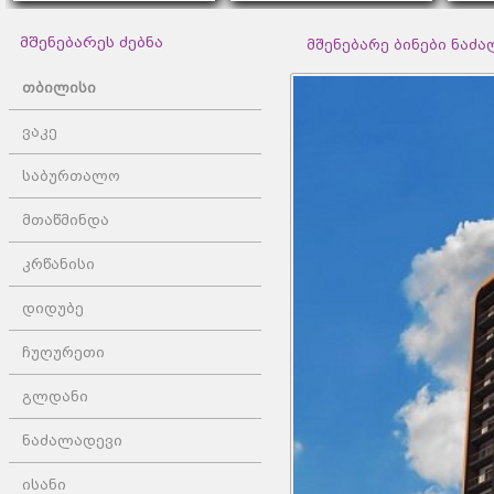
მშენებარეს ძებნა
მშენებარე ბინები ნაძ
თბილისი
ვაკე
საბურთალო
მთაწმინდა
კრწანისი
დიდუბე
ჩუღურეთი
გლდანი
ნაძალადევი
ისანი