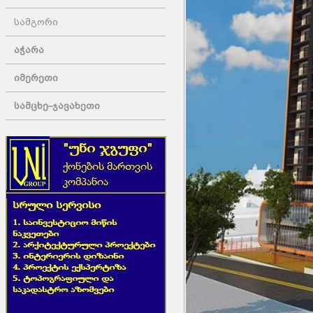
სამგორი
აჭარა
იმერეთი
სამცხე–ჯავახეთი